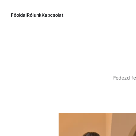
Főoldal
Rólunk
Kapcsolat
Fedezd fe