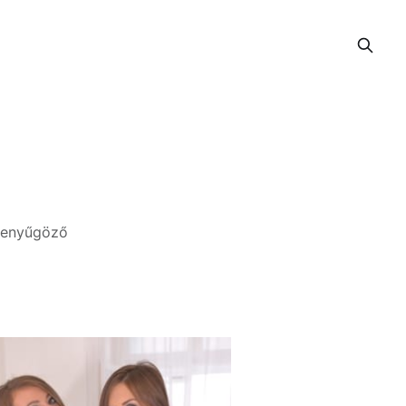
 lenyűgöző