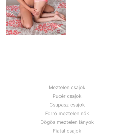
Meztelen csajok
Pucér csajok
Csupasz csajok
Forró meztelen nők
Dögös meztelen lányok
Fiatal csajok