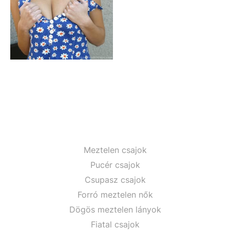
Meztelen csajok
Pucér csajok
Csupasz csajok
Forró meztelen nők
Dögös meztelen lányok
Fiatal csajok