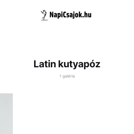
Latin kutyapóz
1 galéria