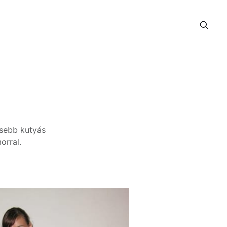
esebb kutyás
orral.