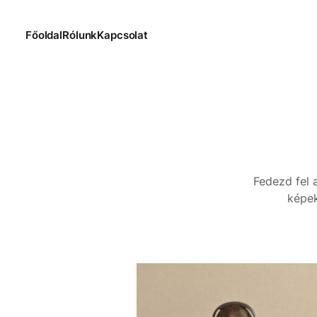
Főoldal
Rólunk
Kapcsolat
Fedezd fel 
képek