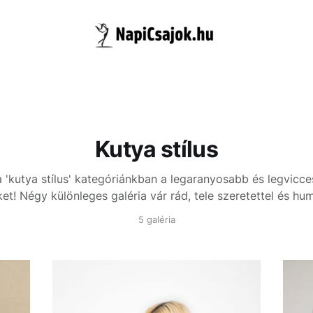
Kutya stílus
a 'kutya stílus' kategóriánkban a legaranyosabb és legvicc
et! Négy különleges galéria vár rád, tele szeretettel és hum
5 galéria