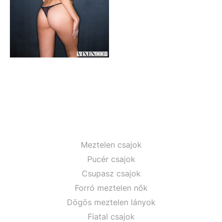
Meztelen csajok
Pucér csajok
Csupasz csajok
Forró meztelen nők
Dögös meztelen lányok
Fiatal csajok