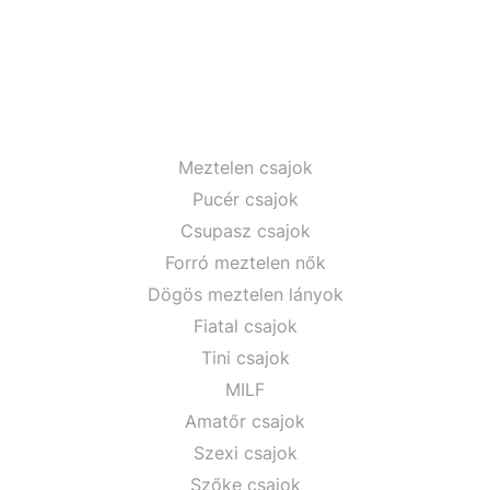
Meztelen csajok
Pucér csajok
Csupasz csajok
Forró meztelen nők
Dögös meztelen lányok
Fiatal csajok
Tini csajok
MILF
Amatőr csajok
Szexi csajok
Szőke csajok