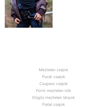
Meztelen csajok
Pucér csajok
Csupasz csajok
Forró meztelen nők
Dögös meztelen lányok
Fiatal csajok