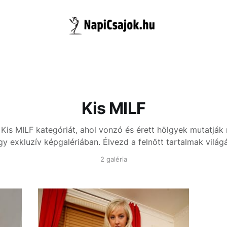
Kis MILF
 Kis MILF kategóriát, ahol vonzó és érett hölgyek mutatják
gy exkluzív képgalériában. Élvezd a felnőtt tartalmak világá
2 galéria