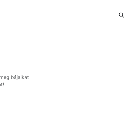
 meg bájaikat
t!