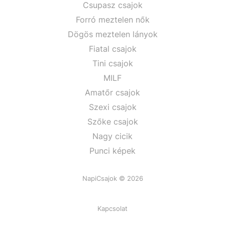
Csupasz csajok
Forró meztelen nők
Dögös meztelen lányok
Fiatal csajok
Tini csajok
MILF
Amatőr csajok
Szexi csajok
Szőke csajok
Nagy cicik
Punci képek
NapiCsajok © 2026
Kapcsolat