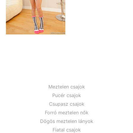
Meztelen csajok
Pucér csajok
Csupasz csajok
Forró meztelen nők
Dögös meztelen lányok
Fiatal csajok