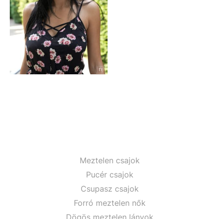
Meztelen csajok
Pucér csajok
Csupasz csajok
Forró meztelen nők
Dögös meztelen lányok