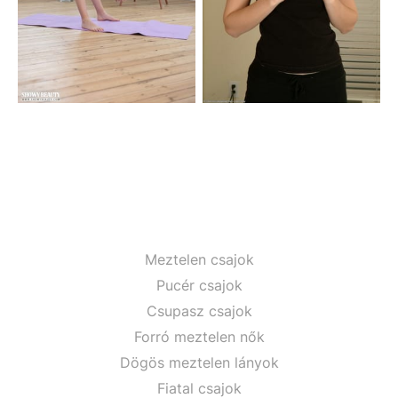
Meztelen csajok
Pucér csajok
Csupasz csajok
Forró meztelen nők
Dögös meztelen lányok
Fiatal csajok