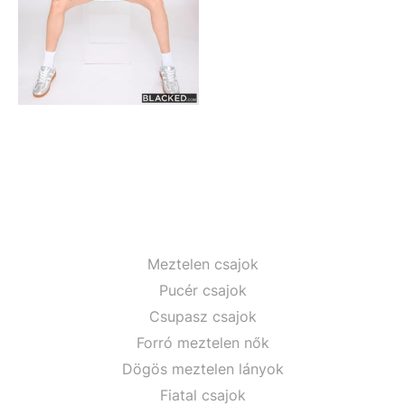
Meztelen csajok
Pucér csajok
Csupasz csajok
Forró meztelen nők
Dögös meztelen lányok
Fiatal csajok