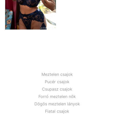
Meztelen csajok
Pucér csajok
Csupasz csajok
Forró meztelen nők
Dögös meztelen lányok
Fiatal csajok