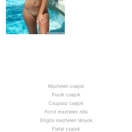
Meztelen csajok
Pucér csajok
Csupasz csajok
Forró meztelen nők
Dögös meztelen lányok
Fiatal csajok