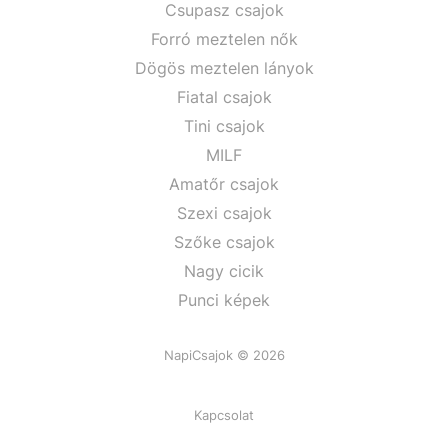
Csupasz csajok
Forró meztelen nők
Dögös meztelen lányok
Fiatal csajok
Tini csajok
MILF
Amatőr csajok
Szexi csajok
Szőke csajok
Nagy cicik
Punci képek
NapiCsajok © 2026
Kapcsolat