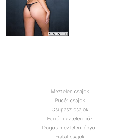
Meztelen csajok
Pucér csajok
Csupasz csajok
Forró meztelen nők
Dögös meztelen lányok
Fiatal csajok