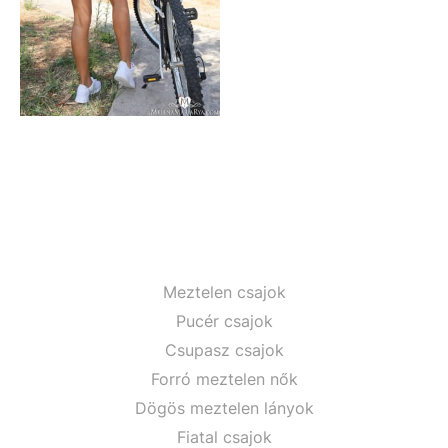
Meztelen csajok
Pucér csajok
Csupasz csajok
Forró meztelen nők
Dögös meztelen lányok
Fiatal csajok