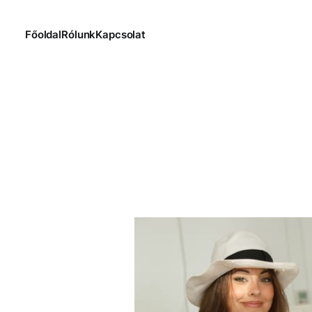
Főoldal
Rólunk
Kapcsolat