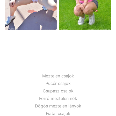
Meztelen csajok
Pucér csajok
Csupasz csajok
Forró meztelen nők
Dögös meztelen lányok
Fiatal csajok