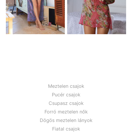
Meztelen csajok
Pucér csajok
Csupasz csajok
Forró meztelen nők
Dögös meztelen lányok
Fiatal csajok