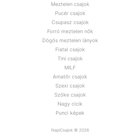
Meztelen csajok
Pucér csajok
Csupasz csajok
Forró meztelen nők
Dögös meztelen lányok
Fiatal csajok
Tini csajok
MILF
Amatőr csajok
Szexi csajok
Szőke csajok
Nagy cicik
Punci képek
NapiCsajok © 2026