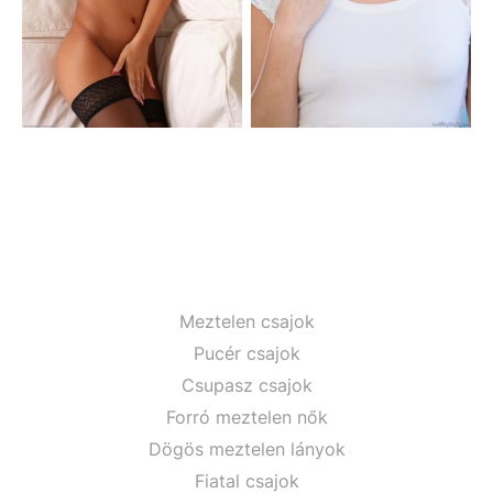
Meztelen csajok
Pucér csajok
Csupasz csajok
Forró meztelen nők
Dögös meztelen lányok
Fiatal csajok