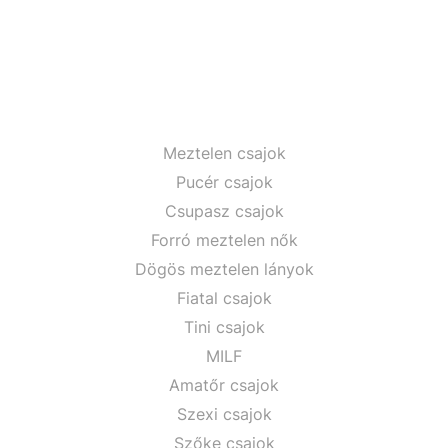
Meztelen csajok
Pucér csajok
Csupasz csajok
Forró meztelen nők
Dögös meztelen lányok
Fiatal csajok
Tini csajok
MILF
Amatőr csajok
Szexi csajok
Szőke csajok