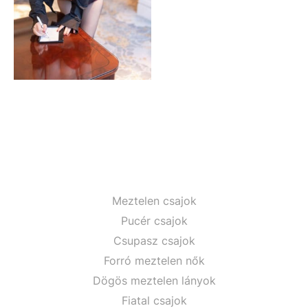
Meztelen csajok
Pucér csajok
Csupasz csajok
Forró meztelen nők
Dögös meztelen lányok
Fiatal csajok