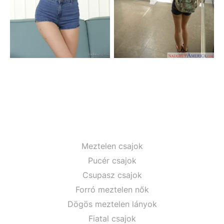
Meztelen csajok
Pucér csajok
Csupasz csajok
Forró meztelen nők
Dögös meztelen lányok
Fiatal csajok