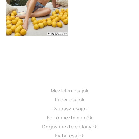
Meztelen csajok
Pucér csajok
Csupasz csajok
Forró meztelen nők
Dögös meztelen lányok
Fiatal csajok