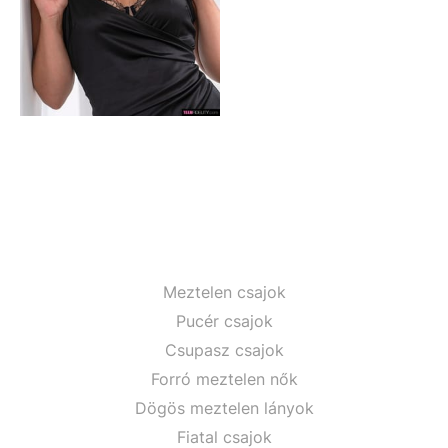
Meztelen csajok
Pucér csajok
Csupasz csajok
Forró meztelen nők
Dögös meztelen lányok
Fiatal csajok