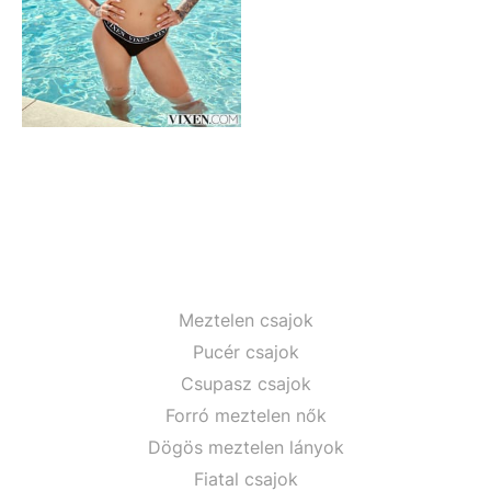
Meztelen csajok
Pucér csajok
Csupasz csajok
Forró meztelen nők
Dögös meztelen lányok
Fiatal csajok