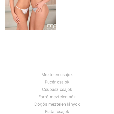
Meztelen csajok
Pucér csajok
Csupasz csajok
Forró meztelen nők
Dögös meztelen lányok
Fiatal csajok