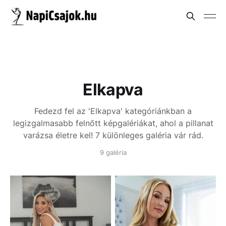
Elkapva
Fedezd fel az 'Elkapva' kategóriánkban a
legizgalmasabb felnőtt képgalériákat, ahol a pillanat
varázsa életre kel! 7 különleges galéria vár rád.
9 galéria