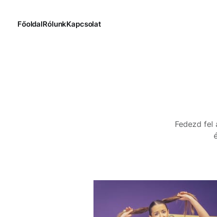
Főoldal
Rólunk
Kapcsolat
Fedezd fel 
é