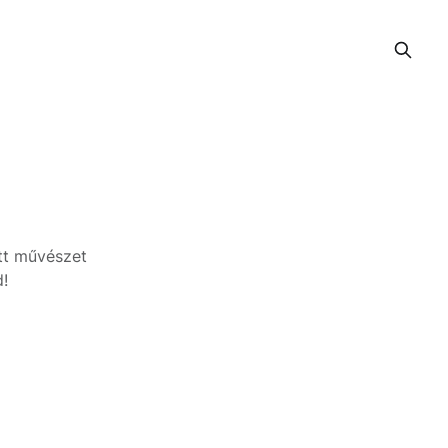
őtt művészet
d!