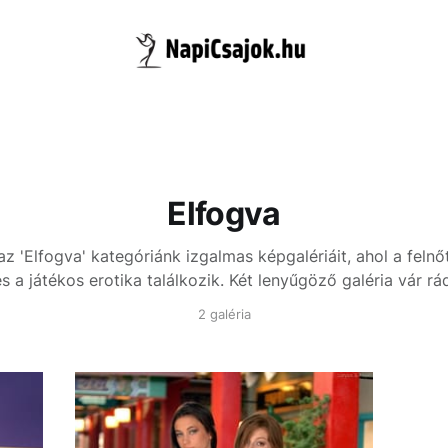
Elfogva
az 'Elfogva' kategóriánk izgalmas képgalériáit, ahol a feln
s a játékos erotika találkozik. Két lenyűgöző galéria vár rá
2 galéria