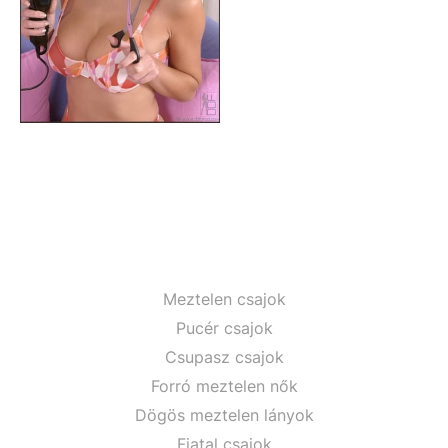
Meztelen csajok
Pucér csajok
Csupasz csajok
Forró meztelen nők
Dögös meztelen lányok
Fiatal csajok