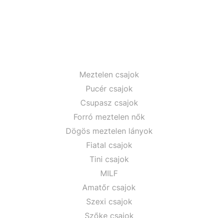
Meztelen csajok
Pucér csajok
Csupasz csajok
Forró meztelen nők
Dögös meztelen lányok
Fiatal csajok
Tini csajok
MILF
Amatőr csajok
Szexi csajok
Szőke csajok