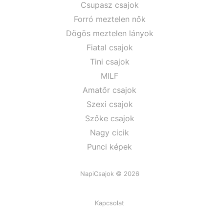
Csupasz csajok
Forró meztelen nők
Dögös meztelen lányok
Fiatal csajok
Tini csajok
MILF
Amatőr csajok
Szexi csajok
Szőke csajok
Nagy cicik
Punci képek
NapiCsajok © 2026
Kapcsolat