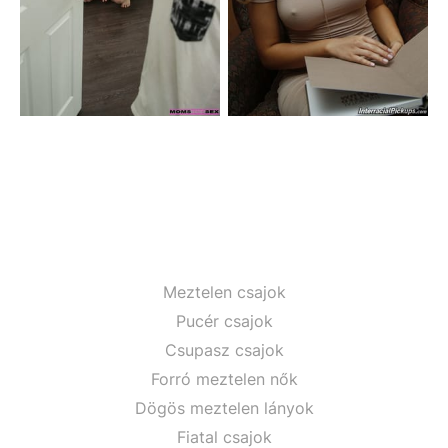
Meztelen csajok
Pucér csajok
Csupasz csajok
Forró meztelen nők
Dögös meztelen lányok
Fiatal csajok