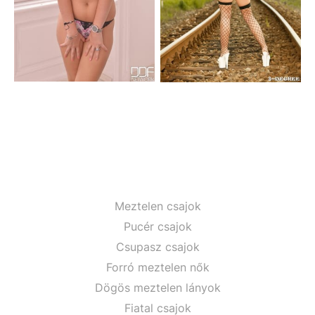
Meztelen csajok
Pucér csajok
Csupasz csajok
Forró meztelen nők
Dögös meztelen lányok
Fiatal csajok