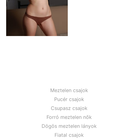
Meztelen csajok
Pucér csajok
Csupasz csajok
Forró meztelen nők
Dögös meztelen lányok
Fiatal csajok