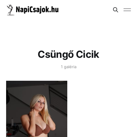
Csüngő Cicik
1 galéria