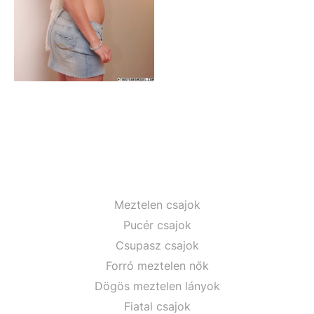
Meztelen csajok
Pucér csajok
Csupasz csajok
Forró meztelen nők
Dögös meztelen lányok
Fiatal csajok