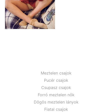
Meztelen csajok
Pucér csajok
Csupasz csajok
Forró meztelen nők
Dögös meztelen lányok
Fiatal csajok