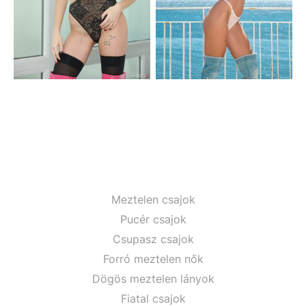
Meztelen csajok
Pucér csajok
Csupasz csajok
Forró meztelen nők
Dögös meztelen lányok
Fiatal csajok