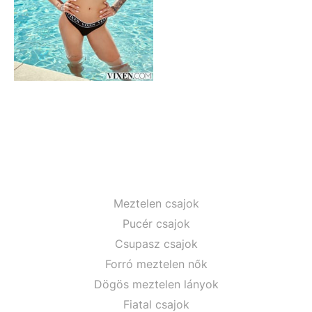
Meztelen csajok
Pucér csajok
Csupasz csajok
Forró meztelen nők
Dögös meztelen lányok
Fiatal csajok