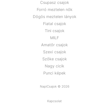
Csupasz csajok
Forró meztelen nők
Dögös meztelen lányok
Fiatal csajok
Tini csajok
MILF
Amatőr csajok
Szexi csajok
Szőke csajok
Nagy cicik
Punci képek
NapiCsajok © 2026
Kapcsolat