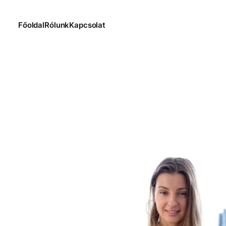
Főoldal
Rólunk
Kapcsolat