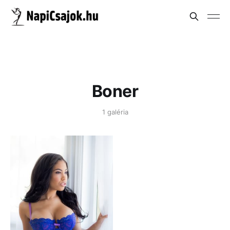
Boner
1 galéria