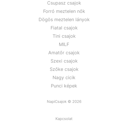
Csupasz csajok
Forró meztelen nők
Dögös meztelen lányok
Fiatal csajok
Tini csajok
MILF
Amatőr csajok
Szexi csajok
Szőke csajok
Nagy cicik
Punci képek
NapiCsajok © 2026
Kapcsolat