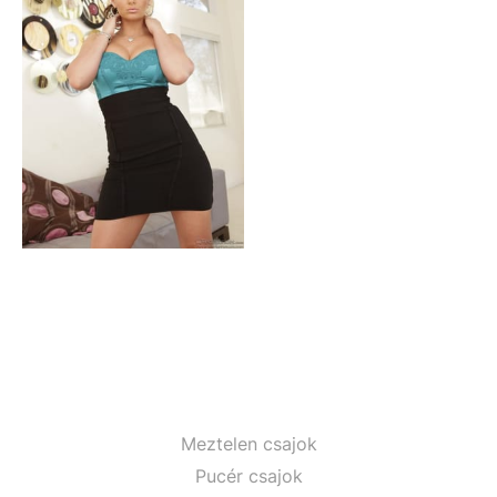
Meztelen csajok
Pucér csajok