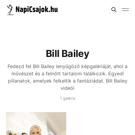
Bill Bailey
Fedezd fel Bill Bailey lenyűgöző képgalériáját, ahol a
művészet és a felnőtt tartalom találkozik. Egyedi
pillanatok, amelyek felkeltik a fantáziádat.
Bill Bailey
videói
1 galéria