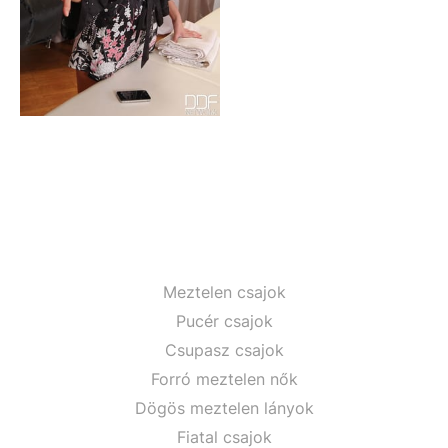
Meztelen csajok
Pucér csajok
Csupasz csajok
Forró meztelen nők
Dögös meztelen lányok
Fiatal csajok