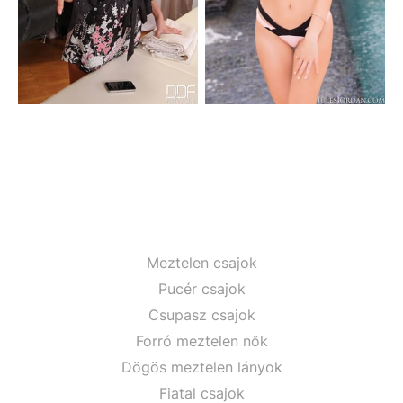
Meztelen csajok
Pucér csajok
Csupasz csajok
Forró meztelen nők
Dögös meztelen lányok
Fiatal csajok