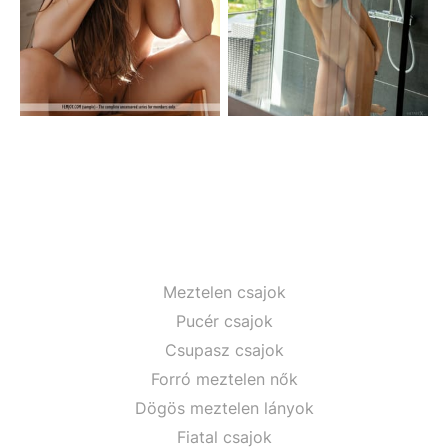
Meztelen csajok
Pucér csajok
Csupasz csajok
Forró meztelen nők
Dögös meztelen lányok
Fiatal csajok